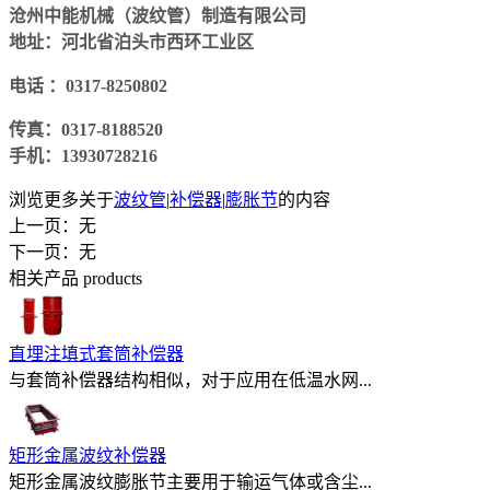
沧州中能机械（波纹管）制造有限公司
地址：河北省泊头市西环工业区
电话
：
0317-8250802
传真：
0317-8188520
手机：
13930728216
浏览更多关于
波纹管
|
补偿器
|
膨胀节
的内容
上一页：无
下一页：无
相关产品
products
直埋注填式套筒补偿器
与套筒补偿器结构相似，对于应用在低温水网...
矩形金属波纹补偿器
矩形金属波纹膨胀节主要用于输运气体或含尘...