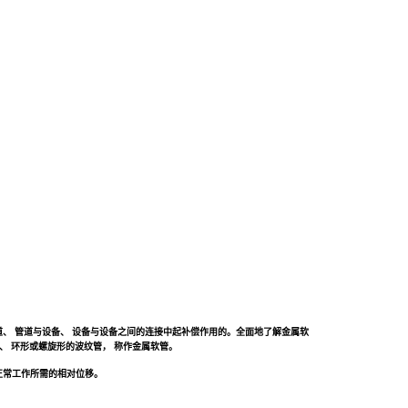
道、
管道与设备、
设备与设备之间的连接中起补偿作用的。全面地了解金属软
、
环形或螺旋形的波纹管，
称作金属软管。
正常工作所需的相对位移。