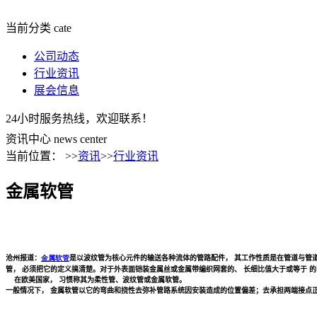
当前分类
cate
公司动态
行业资讯
展会信息
24小时服务热线，欢迎联系！
资讯中心
news center
当前位置： >>
资讯
>>
行业资讯
金属软管
沧州报道：
金属软管
是以波纹管为核心元件的输送各种流体的管路配件，
其工作性质是在管道与管
管，
必须把它的定义搞清楚。对于外表面铠装金属丝或金属带编织网套的、
长细比值大于或等于
的
在欧美国家，
习惯称其为柔性管、波纹管或金属软管。
一般情况下，
金属软管以它的弯曲和挠性去弥补管路系统因安装造成的位置偏差；去承担两端接点