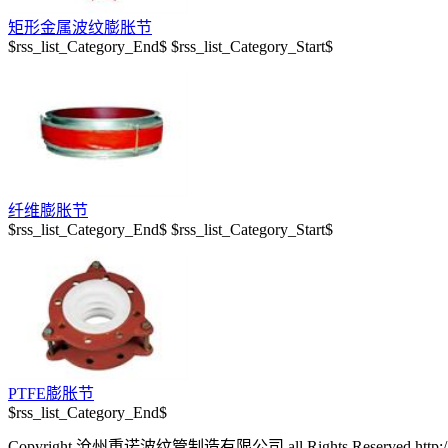
矩形金属波纹膨胀节
$rss_list_Category_End$ $rss_list_Category_Start$
纤维膨胀节
$rss_list_Category_End$ $rss_list_Category_Start$
PTFE膨胀节
$rss_list_Category_End$
Copyright 沧州重诺波纹管制造有限公司 all Rights Reserved.
http